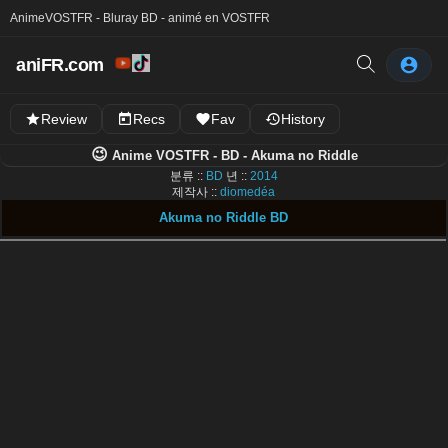
Anime
VOSTFR - Bluray BD - animé en VOSTFR
aniFR.com
Review
Recs
Fav
History
😉
Anime VOSTFR - BD - Akuma no Riddle
분류 ::
BD
년 ::
2014
제작사 ::
diomedéa
Akuma no Riddle BD