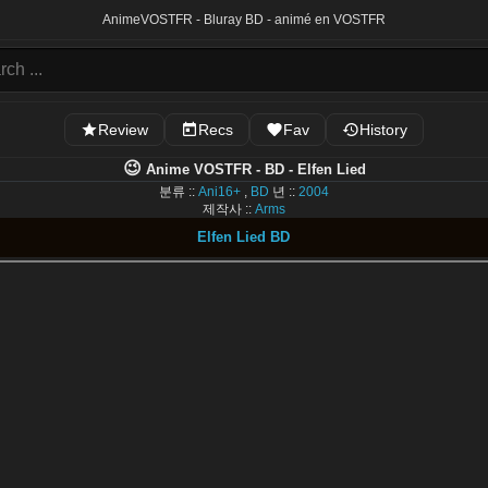
Anime
VOSTFR - Bluray BD - animé en VOSTFR
Review
Recs
Fav
History
😉
Anime VOSTFR - BD - Elfen Lied
분류 ::
Ani16+
,
BD
년 ::
2004
제작사 ::
Arms
Elfen Lied BD