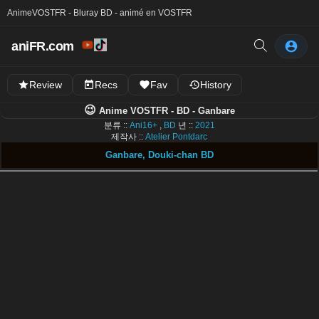
Anime
VOSTFR - Bluray BD - animé en VOSTFR
aniFR.com
Review
Recs
Fav
History
😉
Anime VOSTFR - BD - Ganbare
분류 ::
Ani16+
,
BD
년 ::
2021
제작사 ::
Atelier Pontdarc
Ganbare, Douki-chan BD