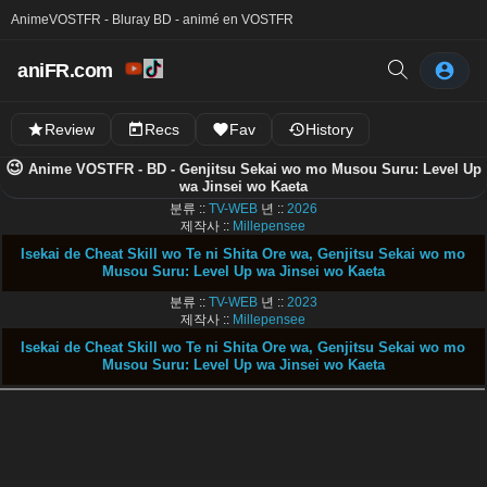
Anime
VOSTFR - Bluray BD - animé en VOSTFR
aniFR.com
Review
Recs
Fav
History
😉
Anime VOSTFR - BD - Genjitsu Sekai wo mo Musou Suru: Level Up
wa Jinsei wo Kaeta
분류 ::
TV-WEB
년 ::
2026
제작사 ::
Millepensee
Isekai de Cheat Skill wo Te ni Shita Ore wa, Genjitsu Sekai wo mo
Musou Suru: Level Up wa Jinsei wo Kaeta
분류 ::
TV-WEB
년 ::
2023
제작사 ::
Millepensee
Isekai de Cheat Skill wo Te ni Shita Ore wa, Genjitsu Sekai wo mo
Musou Suru: Level Up wa Jinsei wo Kaeta