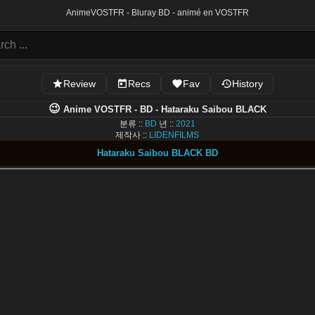
Anime
VOSTFR - Bluray BD - animé en VOSTFR
Review
Recs
Fav
History
😉
Anime VOSTFR - BD - Hataraku Saibou BLACK
분류 ::
BD
년 ::
2021
제작사 ::
LIDENFILMS
Hataraku Saibou BLACK BD