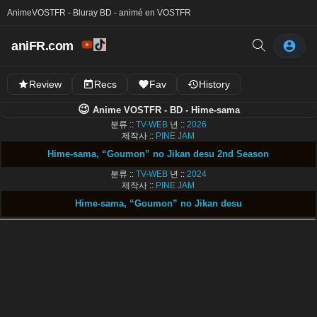
Anime
VOSTFR - Bluray BD - animé en VOSTFR
aniFR.com
Review
Recs
Fav
History
😉
Anime VOSTFR - BD - Hime-sama
분류 ::
TV-WEB
년 ::
2026
제작사 ::
PINE JAM
Hime-sama, “Goumon” no Jikan desu 2nd Season
분류 ::
TV-WEB
년 ::
2024
제작사 ::
PINE JAM
Hime-sama, “Goumon” no Jikan desu