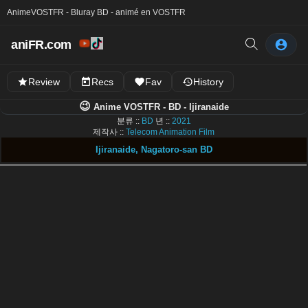
Anime
VOSTFR - Bluray BD - animé en VOSTFR
aniFR.com
Review
Recs
Fav
History
😉
Anime VOSTFR - BD - Ijiranaide
분류 ::
BD
년 ::
2021
제작사 ::
Telecom Animation Film
Ijiranaide, Nagatoro-san BD