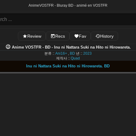
Anime
VOSTFR - Bluray BD - animé en VOSTFR
Review
Recs
Fav
History
😉
Anime VOSTFR - BD - Inu ni Nattara Suki na Hito ni Hirowareta.
분류 ::
Ani16+
,
BD
년 ::
2023
제작사 ::
Quad
Inu ni Nattara Suki na Hito ni Hirowareta. BD