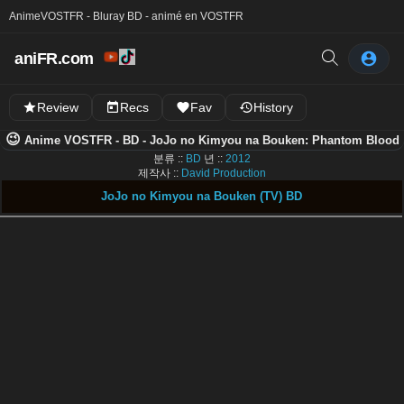
Anime
VOSTFR - Bluray BD - animé en VOSTFR
aniFR.com
Review
Recs
Fav
History
😉
Anime VOSTFR - BD - JoJo no Kimyou na Bouken: Phantom Blood
분류 ::
BD
년 ::
2012
제작사 ::
David Production
JoJo no Kimyou na Bouken (TV) BD