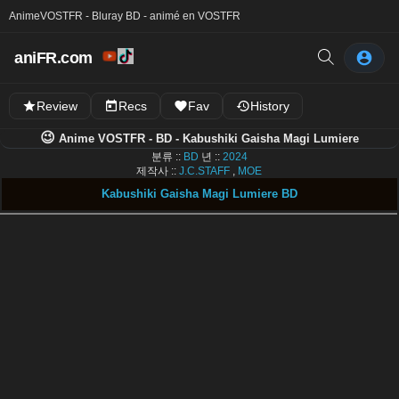
Anime
VOSTFR - Bluray BD - animé en VOSTFR
aniFR.com
Review
Recs
Fav
History
😉
Anime VOSTFR - BD - Kabushiki Gaisha Magi Lumiere
분류 ::
BD
년 ::
2024
제작사 ::
J.C.STAFF
,
MOE
Kabushiki Gaisha Magi Lumiere BD