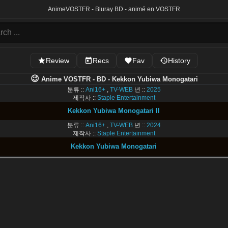
Anime
VOSTFR - Bluray BD - animé en VOSTFR
Review
Recs
Fav
History
😉
Anime VOSTFR - BD - Kekkon Yubiwa Monogatari
분류 ::
Ani16+
,
TV-WEB
년 ::
2025
제작사 ::
Staple Entertainment
Kekkon Yubiwa Monogatari II
분류 ::
Ani16+
,
TV-WEB
년 ::
2024
제작사 ::
Staple Entertainment
Kekkon Yubiwa Monogatari