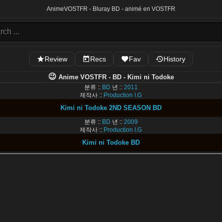
Anime
VOSTFR - Bluray BD - animé en VOSTFR
Review
Recs
Fav
History
😉
Anime VOSTFR - BD - Kimi ni Todoke
분류 ::
BD
년 ::
2011
제작사 ::
Production I.G
Kimi ni Todoke 2ND SEASON BD
분류 ::
BD
년 ::
2009
제작사 ::
Production I.G
Kimi ni Todoke BD