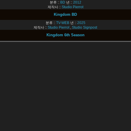
분류 ::
BD
년 ::
2012
제작사 ::
Studio Pierrot
Kingdom BD
분류 ::
TV-WEB
년 ::
2025
제작사 ::
Studio Pierrot
,
Studio Signpost
Kingdom 6th Season