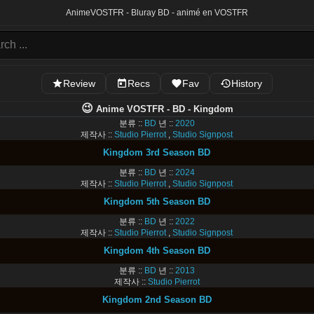
Anime
VOSTFR - Bluray BD - animé en VOSTFR
Review
Recs
Fav
History
😉
Anime VOSTFR - BD - Kingdom
분류 ::
BD
년 ::
2020
제작사 ::
Studio Pierrot
,
Studio Signpost
Kingdom 3rd Season BD
분류 ::
BD
년 ::
2024
제작사 ::
Studio Pierrot
,
Studio Signpost
Kingdom 5th Season BD
분류 ::
BD
년 ::
2022
제작사 ::
Studio Pierrot
,
Studio Signpost
Kingdom 4th Season BD
분류 ::
BD
년 ::
2013
제작사 ::
Studio Pierrot
Kingdom 2nd Season BD