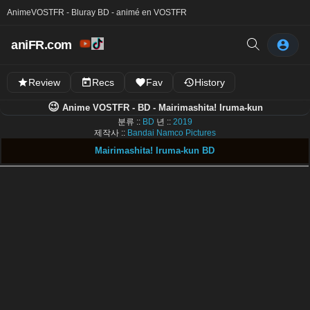
Anime
VOSTFR - Bluray BD - animé en VOSTFR
aniFR.com
Review
Recs
Fav
History
😉
Anime VOSTFR - BD - Mairimashita! Iruma-kun
분류 ::
BD
년 ::
2019
제작사 ::
Bandai Namco Pictures
Mairimashita! Iruma-kun BD