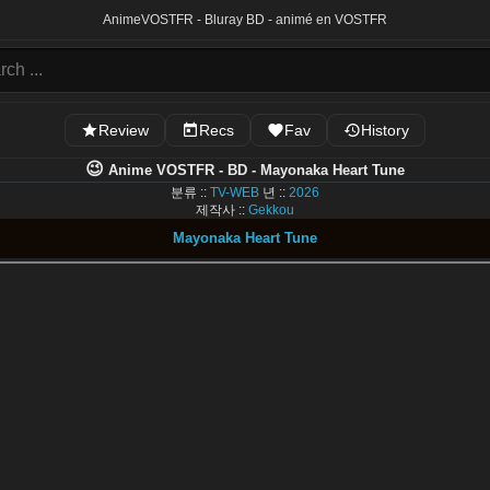
Anime
VOSTFR - Bluray BD - animé en VOSTFR
Review
Recs
Fav
History
😉
Anime VOSTFR - BD - Mayonaka Heart Tune
분류 ::
TV-WEB
년 ::
2026
제작사 ::
Gekkou
Mayonaka Heart Tune