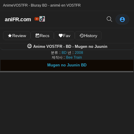
Anime
VOSTFR - Bluray BD - animé en VOSTFR
aniFR.com
Review
Recs
Fav
History
😉
Anime VOSTFR - BD - Mugen no Juunin
분류 ::
BD
년 ::
2008
제작사 ::
Bee Train
Mugen no Juunin BD