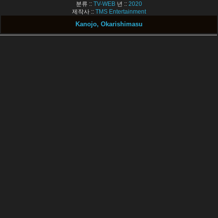
분류 ::
TV-WEB
년 ::
2020
제작사 ::
TMS Entertainment
Kanojo, Okarishimasu