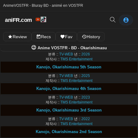
Anime
VOSTFR - Bluray BD - animé en VOSTFR
aniFR.com
Review
Recs
Fav
History
😉
Anime VOSTFR - BD - Okarishimasu
분류 ::
TV-WEB
년 ::
2026
제작사 ::
TMS Entertainment
Kanojo, Okarishimasu 5th Season
분류 ::
TV-WEB
년 ::
2025
제작사 ::
TMS Entertainment
Kanojo, Okarishimasu 4th Season
분류 ::
TV-WEB
년 ::
2023
제작사 ::
TMS Entertainment
Kanojo, Okarishimasu 3rd Season
분류 ::
TV-WEB
년 ::
2022
제작사 ::
TMS Entertainment
Kanojo, Okarishimasu 2nd Season