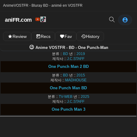
Anime
VOSTFR - Bluray BD - animé en VOSTFR
aniFR.com
Review
Recs
Fav
History
😉
Anime VOSTFR - BD - One Punch-Man
분류 ::
BD
년 ::
2019
제작사 ::
J.C.STAFF
One Punch Man 2 BD
분류 ::
BD
년 ::
2015
제작사 ::
MADHOUSE
One Punch Man BD
분류 ::
TV-WEB
년 ::
2025
제작사 ::
J.C.STAFF
One Punch Man 3