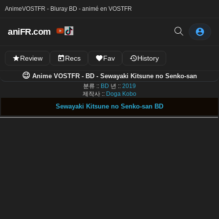
Anime
VOSTFR - Bluray BD - animé en VOSTFR
aniFR.com
Review
Recs
Fav
History
😉
Anime VOSTFR - BD - Sewayaki Kitsune no Senko-san
분류 ::
BD
년 ::
2019
제작사 ::
Doga Kobo
Sewayaki Kitsune no Senko-san BD