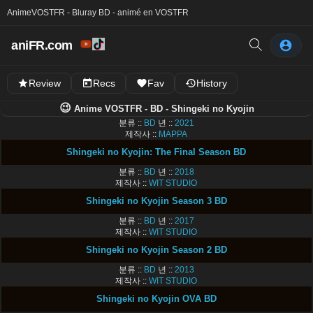
Anime
VOSTFR - Bluray BD - animé en VOSTFR
aniFR.com
Review
Recs
Fav
History
😉
Anime VOSTFR - BD - Shingeki no Kyojin
분류 ::
BD
년 ::
2021
제작사 ::
MAPPA
Shingeki no Kyojin: The Final Season BD
분류 ::
BD
년 ::
2018
제작사 ::
WIT STUDIO
Shingeki no Kyojin Season 3 BD
분류 ::
BD
년 ::
2017
제작사 ::
WIT STUDIO
Shingeki no Kyojin Season 2 BD
분류 ::
BD
년 ::
2013
제작사 ::
WIT STUDIO
Shingeki no Kyojin OVA BD