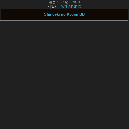
분류 ::
BD
년 ::
2013
제작사 ::
WIT STUDIO
Shingeki no Kyojin BD