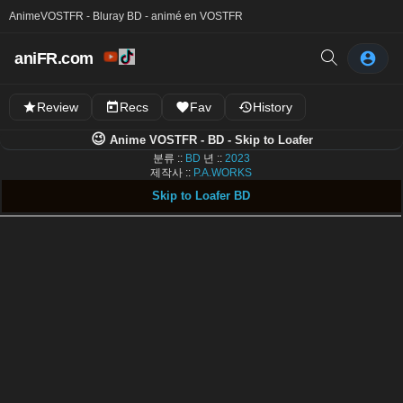
Anime
VOSTFR - Bluray BD - animé en VOSTFR
aniFR.com
Review
Recs
Fav
History
😉
Anime VOSTFR - BD - Skip to Loafer
분류 ::
BD
년 ::
2023
제작사 ::
P.A.WORKS
Skip to Loafer BD