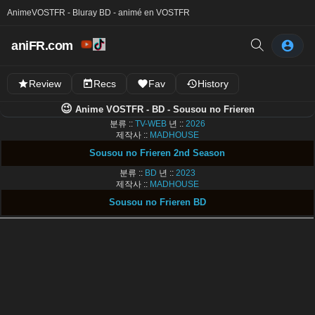
Anime
VOSTFR - Bluray BD - animé en VOSTFR
aniFR.com
Review
Recs
Fav
History
😉
Anime VOSTFR - BD - Sousou no Frieren
분류 ::
TV-WEB
년 ::
2026
제작사 ::
MADHOUSE
Sousou no Frieren 2nd Season
분류 ::
BD
년 ::
2023
제작사 ::
MADHOUSE
Sousou no Frieren BD