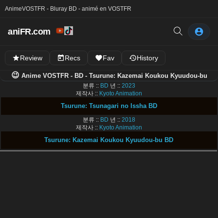
Anime
VOSTFR - Bluray BD - animé en VOSTFR
aniFR.com
Review
Recs
Fav
History
😉
Anime VOSTFR - BD - Tsurune: Kazemai Koukou Kyuudou-bu
분류 ::
BD
년 ::
2023
제작사 ::
Kyoto Animation
Tsurune: Tsunagari no Issha BD
분류 ::
BD
년 ::
2018
제작사 ::
Kyoto Animation
Tsurune: Kazemai Koukou Kyuudou-bu BD