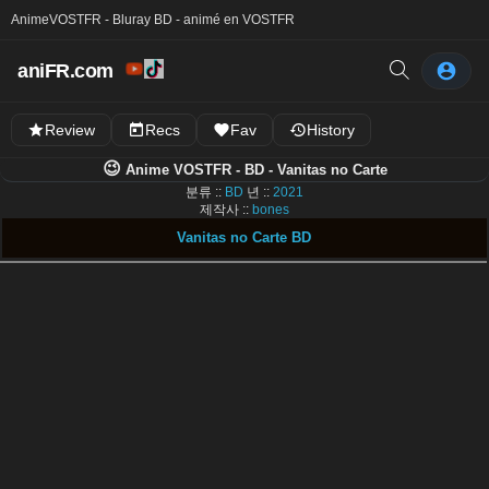
Anime
VOSTFR - Bluray BD - animé en VOSTFR
aniFR.com
Review
Recs
Fav
History
😉
Anime VOSTFR - BD - Vanitas no Carte
분류 ::
BD
년 ::
2021
제작사 ::
bones
Vanitas no Carte BD