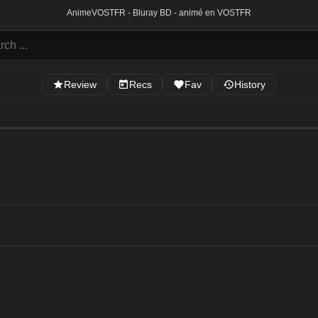
Anime
VOSTFR - Bluray BD - animé en VOSTFR
Review
Recs
Fav
History